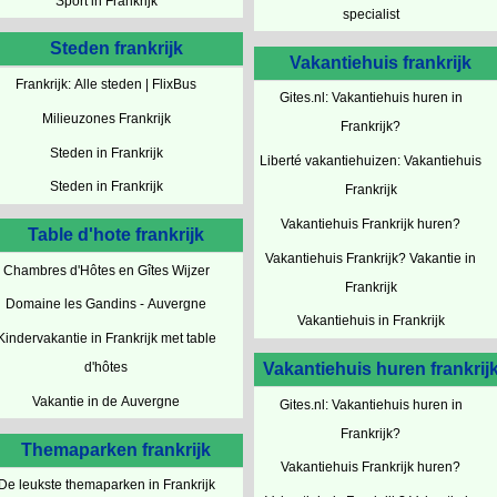
Sport in Frankrijk
specialist
Steden frankrijk
Vakantiehuis frankrijk
Frankrijk: Alle steden | FlixBus
Gites.nl: Vakantiehuis huren in
Milieuzones Frankrijk
Frankrijk?
Steden in Frankrijk
Liberté vakantiehuizen: Vakantiehuis
Steden in Frankrijk
Frankrijk
Vakantiehuis Frankrijk huren?
Table d'hote frankrijk
Vakantiehuis Frankrijk? Vakantie in
Chambres d'Hôtes en Gîtes Wijzer
Frankrijk
Domaine les Gandins - Auvergne
Vakantiehuis in Frankrijk
Kindervakantie in Frankrijk met table
Vakantiehuis huren frankrij
d'hôtes
Vakantie in de Auvergne
Gites.nl: Vakantiehuis huren in
Frankrijk?
Themaparken frankrijk
Vakantiehuis Frankrijk huren?
De leukste themaparken in Frankrijk