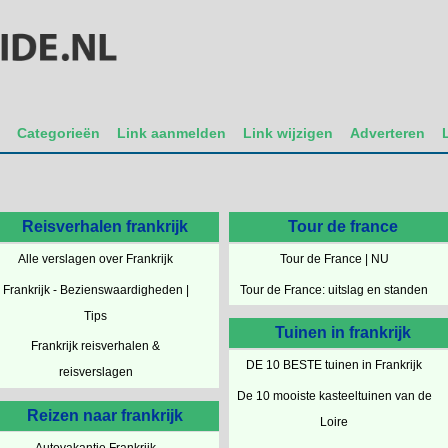
t
Categorieën
Link aanmelden
Link wijzigen
Adverteren
Reisverhalen frankrijk
Tour de france
Alle verslagen over Frankrijk
Tour de France | NU
Frankrijk - Bezienswaardigheden |
Tour de France: uitslag en standen
Tips
Tuinen in frankrijk
Frankrijk reisverhalen &
DE 10 BESTE tuinen in Frankrijk
reisverslagen
De 10 mooiste kasteeltuinen van de
Reizen naar frankrijk
Loire
Autovakantie Frankrijk