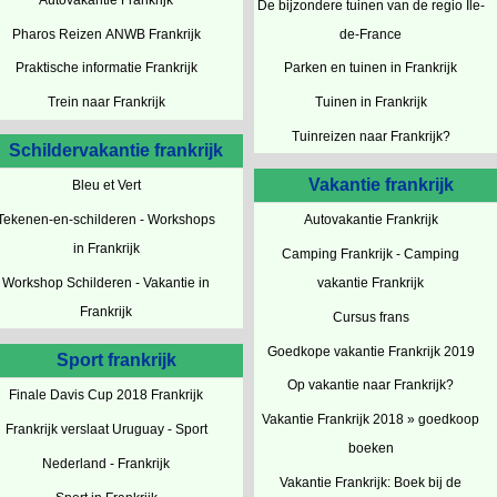
De bijzondere tuinen van de regio Ile-
Pharos Reizen ANWB Frankrijk
de-France
Praktische informatie Frankrijk
Parken en tuinen in Frankrijk
Trein naar Frankrijk
Tuinen in Frankrijk
Tuinreizen naar Frankrijk?
Schildervakantie frankrijk
Vakantie frankrijk
Bleu et Vert
Tekenen-en-schilderen - Workshops
Autovakantie Frankrijk
in Frankrijk
Camping Frankrijk - Camping
Workshop Schilderen - Vakantie in
vakantie Frankrijk
Frankrijk
Cursus frans
Goedkope vakantie Frankrijk 2019
Sport frankrijk
Op vakantie naar Frankrijk?
Finale Davis Cup 2018 Frankrijk
Vakantie Frankrijk 2018 » goedkoop
Frankrijk verslaat Uruguay - Sport
boeken
Nederland - Frankrijk
Vakantie Frankrijk: Boek bij de